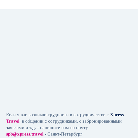
Мы в туристической индустрии
Российского Союза
Мы внесены в
реестр
туроператоров
by
Если у вас возникли трудности в сотрудничестве с
Xpress
Политика обработки персональных данных
Travel
: в общении с сотрудниками, с забронированными
© 1996 — 2025 Xpress Travel | Все права защищены
заявками и т.д. - напишите нам на почту
spb@xpress.travel
-
Санкт-Петербург