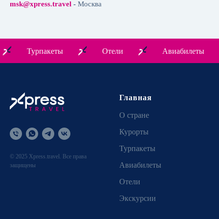
msk@xpress.travel
-
Москва
Турпакеты
Отели
Авиабилеты
Главная
О стране
Курорты
Турпакеты
© 2025 Xpress.travel. Все права
Авиабилеты
защищены
Отели
Экскурсии