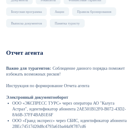
Документы
Реквизиты
Финансовые гарантии
Бонусная программа
Акции
Правила бронирования
Выписка документов
Памятка туристу
Отчет агента
Важно для турагентов:
Соблюдение данного порядка поможет
избежать возможных рисков!
Инструкция по формирование Отчета агента
Электронный документооборот
ООО «ЭКСПРЕСС ТУРС» через оператора АО "Калуга
Астрал", идентификатор абонента 2AE501B12F0-B072-43D2-
8A6B-37FF4BAB1E6F
ООО «Гранд экспресс» через СБИС, идентификатор абонента
2BEc74517d20d8c4793a61ba44a9f787cd6